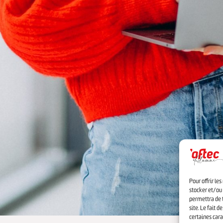
Pour offrir le
stocker et/ou 
permettra de t
site. Le fait 
certaines cara