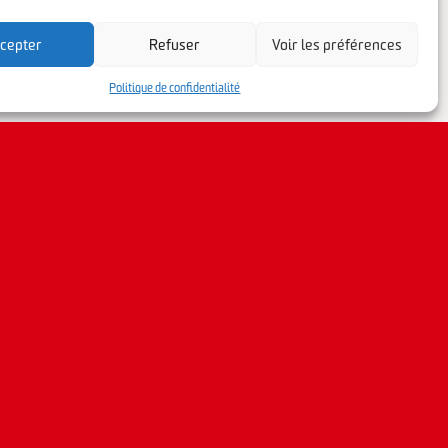
cepter
Refuser
Voir les préférences
Politique de confidentialité
linkedin
facebook
instagram
Contactez-nous
Connexion/inscription