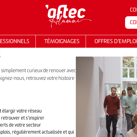
CO
CO
ESSIONNELS
TÉMOIGNAGES
OFFRES D’EMPLO
S
u simplement curieux de renouer avec
ignez-nous, retrouvez votre histoire
 élargir votre réseau
retrouver et s’inspirer
erts de votre secteur
plois, régulièrement actualisée et qui